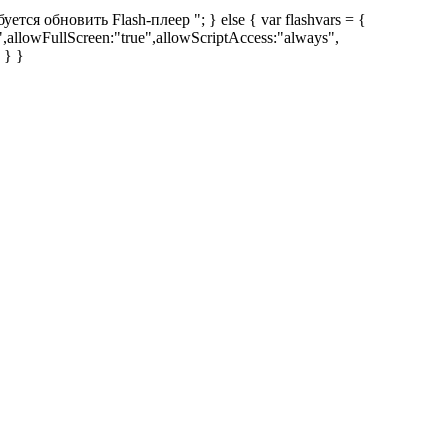
ребуется обновить Flash-плеер "; } else { var flashvars = {
r",allowFullScreen:"true",allowScriptAccess:"always",
 } }