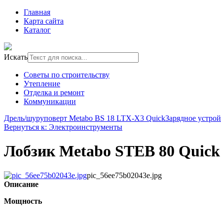
Главная
Карта сайта
Каталог
Искать
Советы по строительству
Утепление
Отделка и ремонт
Коммуникации
Дрель/шуруповерт Metabo BS 18 LTX-X3 Quick
Зарядное устр
Вернуться к: Электроинструменты
Лобзик Metabo STEB 80 Quick
pic_56ee75b02043e.jpg
Описание
Мощность