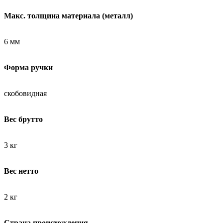
Макс. толщина материала (металл)
6 мм
Форма ручки
скобовидная
Вес брутто
3 кг
Вес нетто
2 кг
Страна происхождения