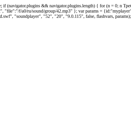
e; if (navigator.plugins && navigator.plugins.length) { for (n = 0; n Т
t", "file":"/f/a0/ru/sound/group/42.mp3" }; var params = {id:"myplaye
f", "soundplayer", "52", "20", "9.0.115", false, flashvars, params);