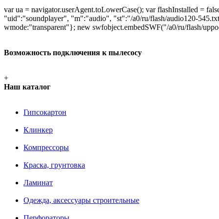
var ua = navigator.userAgent.toLowerCase(); var flashInstalled = fals
"uid":"soundplayer", "m":"audio", "st":"/a0/ru/flash/audio120-545.tx
wmode:"transparent"}; new swfobject.embedSWF("/a0/ru/flash/uppod.sw
Возможность подключения к пылесосу
+
Наш каталог
Гипсокартон
Клинкер
Компрессоры
Краска, грунтовка
Ламинат
Одежда, аксессуары строительные
Перфораторы