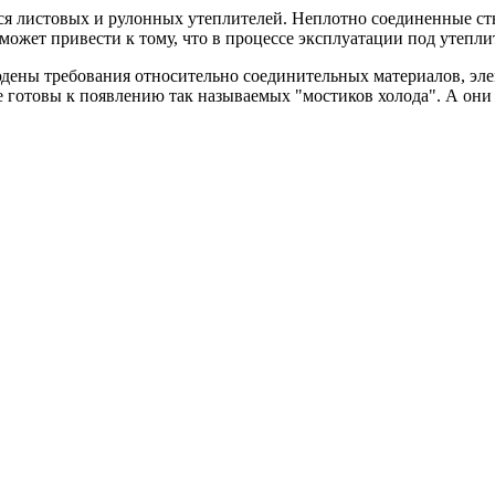
тся листовых и рулонных утеплителей. Неплотно соединенные с
 может привести к тому, что в процессе эксплуатации под утепли
ены требования относительно соединительных материалов, элеме
е готовы к появлению так называемых "мостиков холода". А он