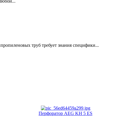
любой...
пропиленовых труб требует знания специфики...
Перфоратор AEG KH 5 ES