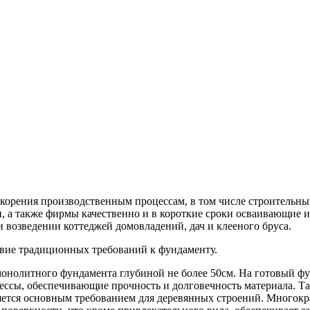
орения производственным процессам, в том числе строительным.
 а также фирмы качественно и в короткие сроки осваивающие их
возведении коттеджей домовладений, дач и клееного бруса.
твие традиционных требований к фундаменту.
онолитного фундамента глубиной не более 50см. На готовый фун
ессы, обеспечивающие прочность и долговечность материала. Та
тся основным требованием для деревянных строений. Многокра