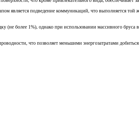
 поверхности, что кроме привлекательного вида, обеспечивает за
пом является подведение коммуникаций, что выполняется той 
ку (не более 1%), однако при использовании массивного бруса в
опроводности, что позволяет меньшими энергозатратами добитьс