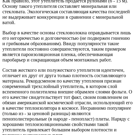
Как правило, этот утеплитель продается рулонами (6 - 15 м).
Основу такого утеплителя составляет минеральная или
стекловата. Экологическая составляющая качества последней
не выдерживает конкуренции в сравнении с минеральной
ватой.
Выбор в качестве основы стекловолокна оправдывается лишь
его негорючестью и долговечностью (не подвержен гниению
и грибковым образованиям). Ввиду популярности такие
утеплители постоянно совершенствуются, таким примером
является пароизоляционная пленка, обеспечивающая
паробарьер и сокращающая объем монтажных работ.
Состав жесткого или полужесткого утеплителя идентичен,
отличает их друг от друга только плотность составляющего
материала. Рекордсменом по качеству утепления признан
современный трехслойный утеплитель, в котором слой
вспененного полиэтилена внешне обрамлен слоями фольги. О
его качестве свидетельствует тот факт, своим появлением он
обязан американской космической отрасли, использующий его
в качестве теплоизолятора в космосе. Несравнимо популярнее
(только из - за ценовой разницы) являются
пенополистирольные (в народе - пенопласт) плиты. Наряду с
хорошими теплоизоляционными свойствами такой
утеплитель привлекает большим выбором плотности и