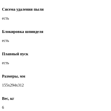
Сисема удаления пыли
есть
Блокировка шпинделя
есть
Плавный пуск
есть
Размеры, мм
155х294х312
Вес, кг
6