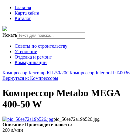
Главная
Карта сайта
Каталог
Искать
Советы по строительству
Утепление
Отделка и ремонт
Коммуникации
Компрессор Кентавр КП-50/20С
Компрессор Intertool PT-0036
Вернуться к: Компрессоры
Компрессор Metabo MEGA
400-50 W
pic_56ee72a19b526.jpg
Описание
Производительность:
260 л/мин