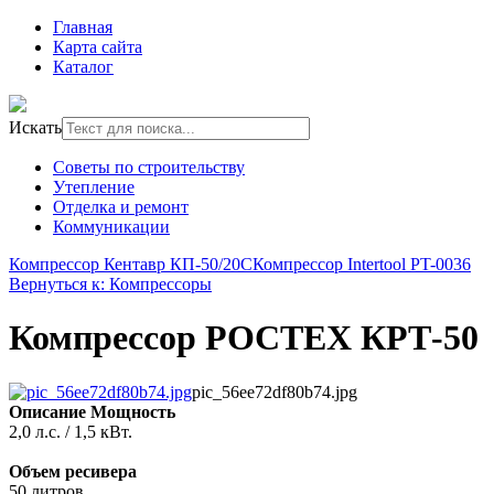
Главная
Карта сайта
Каталог
Искать
Советы по строительству
Утепление
Отделка и ремонт
Коммуникации
Компрессор Кентавр КП-50/20С
Компрессор Intertool PT-0036
Вернуться к: Компрессоры
Компрессор РОСТЕХ КРТ-50
pic_56ee72df80b74.jpg
Описание
Мощность
2,0 л.с. / 1,5 кВт.
Объем ресивера
50 литров