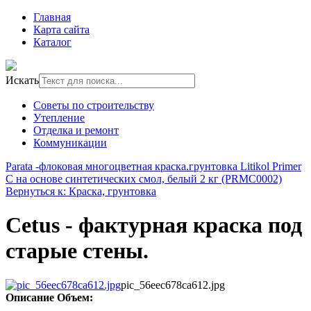
Главная
Карта сайта
Каталог
Искать
Советы по строительству
Утепление
Отделка и ремонт
Коммуникации
Parata -флоковая многоцветная краска.
грунтовка Litikol Primer
C на основе синтетических смол, белый 2 кг (PRMC0002)
Вернуться к: Краска, грунтовка
Cetus - фактурная краска под
старые стены.
pic_56eec678ca612.jpg
Описание
Объем: