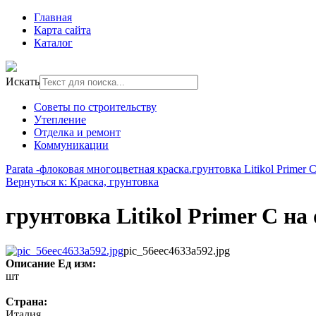
Главная
Карта сайта
Каталог
Искать
Советы по строительству
Утепление
Отделка и ремонт
Коммуникации
Parata -флоковая многоцветная краска.
грунтовка Litikol Primer
Вернуться к: Краска, грунтовка
грунтовка Litikol Primer C н
pic_56eec4633a592.jpg
Описание
Ед изм:
шт
Страна:
Италия