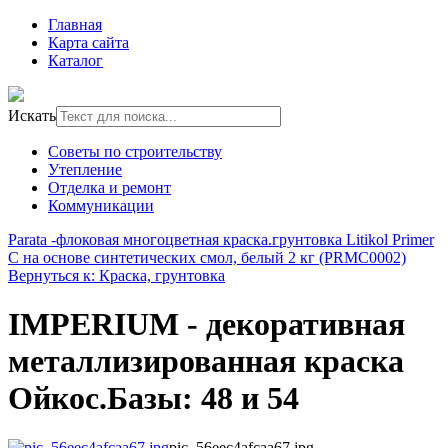
Главная
Карта сайта
Каталог
Искать
Советы по строительству
Утепление
Отделка и ремонт
Коммуникации
Parata -флоковая многоцветная краска.
грунтовка Litikol Primer
C на основе синтетических смол, белый 2 кг (PRMC0002)
Вернуться к: Краска, грунтовка
IMPERIUM - декоративная
металлизированная краска
Ойкос.Базы: 48 и 54
pic_56eec4afcaa67.jpg