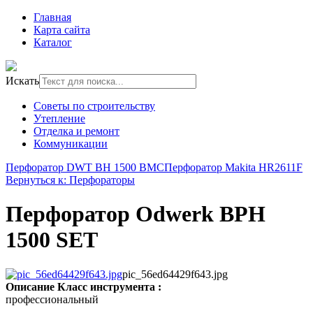
Главная
Карта сайта
Каталог
Искать
Советы по строительству
Утепление
Отделка и ремонт
Коммуникации
Перфоратор DWT BH 1500 BMC
Перфоратор Makita HR2611F
Вернуться к: Перфораторы
Перфоратор Odwerk BPH
1500 SET
pic_56ed64429f643.jpg
Описание
Класс инструмента :
профессиональный