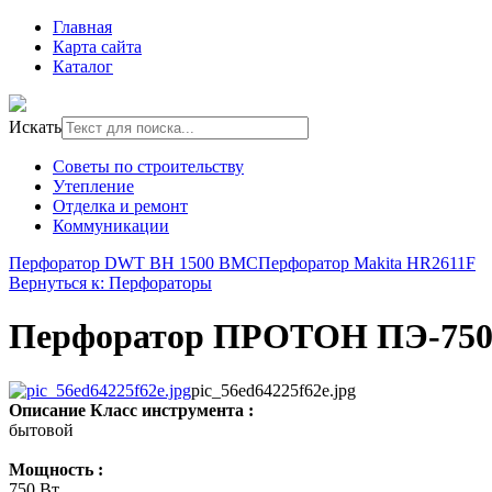
Главная
Карта сайта
Каталог
Искать
Советы по строительству
Утепление
Отделка и ремонт
Коммуникации
Перфоратор DWT BH 1500 BMC
Перфоратор Makita HR2611F
Вернуться к: Перфораторы
Перфоратор ПРОТОН ПЭ-750
pic_56ed64225f62e.jpg
Описание
Класс инструмента :
бытовой
Мощность :
750 Вт