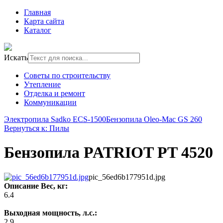
Главная
Карта сайта
Каталог
Искать
Советы по строительству
Утепление
Отделка и ремонт
Коммуникации
Электропила Sadko ECS-1500
Бензопила Oleo-Mac GS 260
Вернуться к: Пилы
Бензопила PATRIOT PT 4520
pic_56ed6b177951d.jpg
Описание
Вес, кг:
6.4
Выходная мощность, л.с.:
2.9