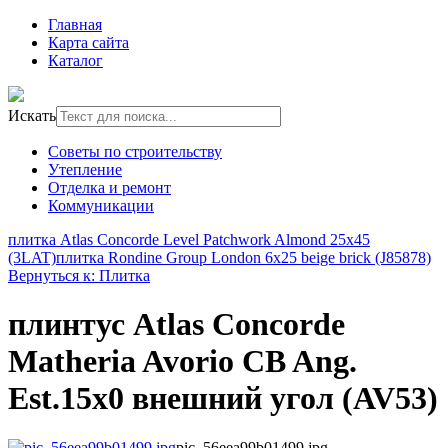
Главная
Карта сайта
Каталог
Искать
Советы по строительству
Утепление
Отделка и ремонт
Коммуникации
плитка Atlas Concorde Level Patchwork Almond 25x45
(3LAT)
плитка Rondine Group London 6x25 beige brick (J85878)
Вернуться к: Плитка
плинтус Atlas Concorde
Matheria Avorio CB Ang.
Est.15x0 внешний угол (AV53)
pic_56eea99b01499.jpg