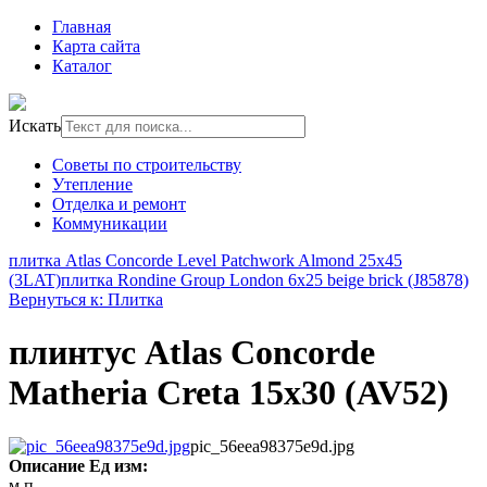
Главная
Карта сайта
Каталог
Искать
Советы по строительству
Утепление
Отделка и ремонт
Коммуникации
плитка Atlas Concorde Level Patchwork Almond 25x45
(3LAT)
плитка Rondine Group London 6x25 beige brick (J85878)
Вернуться к: Плитка
плинтус Atlas Concorde
Matheria Creta 15x30 (AV52)
pic_56eea98375e9d.jpg
Описание
Ед изм:
м.п