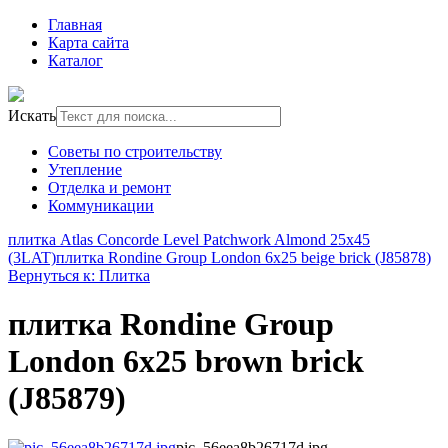
Главная
Карта сайта
Каталог
Искать
Советы по строительству
Утепление
Отделка и ремонт
Коммуникации
плитка Atlas Concorde Level Patchwork Almond 25x45
(3LAT)
плитка Rondine Group London 6x25 beige brick (J85878)
Вернуться к: Плитка
плитка Rondine Group
London 6x25 brown brick
(J85879)
pic_56eea8b26717d.jpg