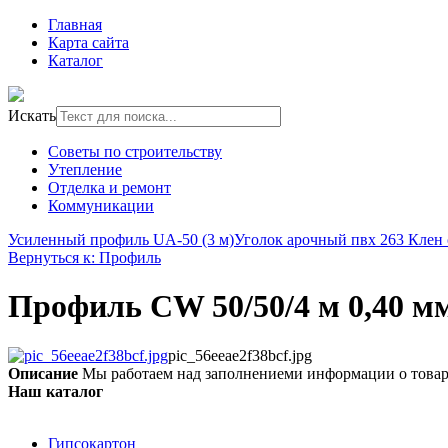
Главная
Карта сайта
Каталог
Искать
Советы по строительству
Утепление
Отделка и ремонт
Коммуникации
Усиленный профиль UA-50 (3 м)
Уголок арочный пвх 263 Клен
Вернуться к: Профиль
Профиль CW 50/50/4 м 0,40 м
pic_56eeae2f38bcf.jpg
Описание
Мы работаем над заполнениеми информации о това
Наш каталог
Гипсокартон