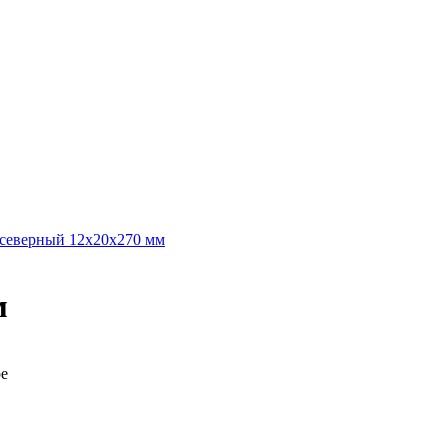
 северный 12х20х270 мм
м
ре