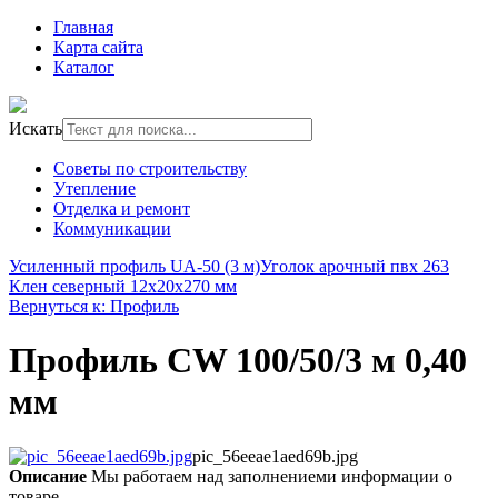
Главная
Карта сайта
Каталог
Искать
Советы по строительству
Утепление
Отделка и ремонт
Коммуникации
Усиленный профиль UA-50 (3 м)
Уголок арочный пвх 263
Клен северный 12х20х270 мм
Вернуться к: Профиль
Профиль СW 100/50/3 м 0,40
мм
pic_56eeae1aed69b.jpg
Описание
Мы работаем над заполнениеми информации о
товаре