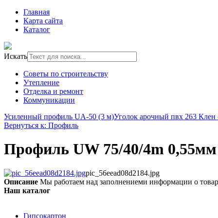
Главная
Карта сайта
Каталог
Искать
Советы по строительству
Утепление
Отделка и ремонт
Коммуникации
Усиленный профиль UA-50 (3 м)
Уголок арочный пвх 263 Клен
Вернуться к: Профиль
Профиль UW 75/40/4m 0,55мм
pic_56eead08d2184.jpg
Описание
Мы работаем над заполнениеми информации о това
Наш каталог
Гипсокартон