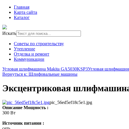
Главная
Карта сайта
Каталог
Искать
Советы по строительству
Утепление
Отделка и ремонт
Коммуникации
Угловая шлифмашина Makita GA5030KSP3
Угловая шлифмашин
Вернуться к: Шлифовальные машины
Эксцентриковая шлифмашина
pic_56ed5ef18c5e1.jpg
Описание
Мощность :
300 Вт
Источник питания :
сеть