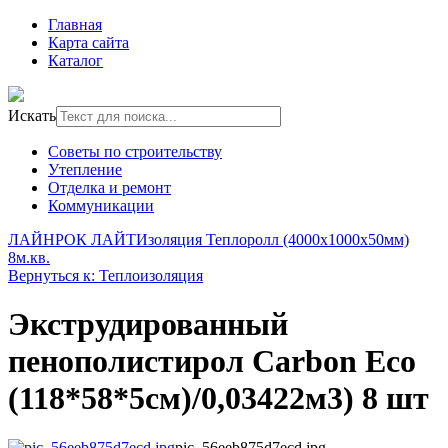
Главная
Карта сайта
Каталог
Искать
Советы по строительству
Утепление
Отделка и ремонт
Коммуникации
ЛАЙНРОК ЛАЙТ
Изоляция Теплоролл (4000х1000х50мм)
8м.кв.
Вернуться к: Теплоизоляция
Экструдированный
пенополистирол Carbon Eco
(118*58*5см)/0,03422м3) 8 шт
pic_56eeb875d7ecd.jpg