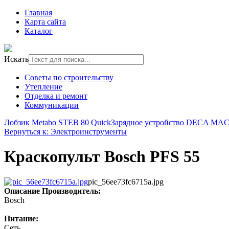
Главная
Карта сайта
Каталог
Искать
Советы по строительству
Утепление
Отделка и ремонт
Коммуникации
Лобзик Metabo STEB 80 Quick
Зарядное устройство DECA MAC
Вернуться к: Электроинструменты
Краскопульт Bosch PFS 55
pic_56ee73fc6715a.jpg
Описание
Производитель:
Bosch
Питание:
Сеть