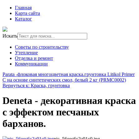
Главная
Карта сайта
Каталог
Искать
Советы по строительству
Утепление
Отделка и ремонт
Коммуникации
Parata -флоковая многоцветная краска.
грунтовка Litikol Primer
C на основе синтетических смол, белый 2 кг (PRMC0002)
Вернуться к: Краска, грунтовка
Deneta - декоративная краска
с эффектом песчаных
барханов.
pic_56eec6c2a91c0.jpg